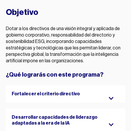
Objetivo
Dotar a los directivos de una visión integral y aplicada de
gobierno corporativo, responsabilidad del directorio y
sostenibilidad ESG, incorporando capacidades
estratégicas y tecnológicas que les permitan liderar, con
perspectiva global, la transformación que la inteligencia
artificial impone en las organizaciones.
¿Qué lograrás con este programa?
Fortalecer el criterio directivo
Para ejercer una supervisión estratégica y una toma
Desarrollar capacidades de liderazgo
de decisiones sólida en entornos globales y
adaptadas a la era de la IA
altamente regulados, actualizando la visión de
gobierno corporativo mediante la integración de