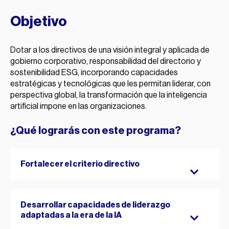
Objetivo
Dotar a los directivos de una visión integral y aplicada de
gobierno corporativo, responsabilidad del directorio y
sostenibilidad ESG, incorporando capacidades
estratégicas y tecnológicas que les permitan liderar, con
perspectiva global, la transformación que la inteligencia
artificial impone en las organizaciones.
¿Qué lograrás con este programa?
Fortalecer el criterio directivo
Para ejercer una supervisión estratégica y una toma
Desarrollar capacidades de liderazgo
de decisiones sólida en entornos globales y
adaptadas a la era de la IA
altamente regulados, actualizando la visión de
gobierno corporativo mediante la integración de