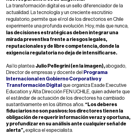
La transformación digital es un sello diferenciador de la
actualidad. La tecnología y un creciente escrutinio
regulatorio, permite que el rol de los directorios en Chile
experimente una profunda evolución. Hoy, más que nunca,
las decisiones estratégicas deben integrar una
mirada preventiva frente a riesgos legales,
reputacionales y de libre competencia, donde la
exigencia regulatoria no deja de intensificarse.
Así lo plantea
Julio Pellegrini (en la imagen),
abogado,
Director de empresas y docente del
Programa
Internacional en Gobierno Corporativo y
Transformación Digital
que organiza Esade Executive
Education y Alta Dirección FEN UCHILE, quien advierte que
el estándar de actuación de los directores ha cambiado
sustantivamente en los últimos años.
“Los deberes
fiduciarios no son pasivos: los directores tienen la
obligación de requerir información veraz y oportuna,
y profundizar en su análisis ante cualquier señal de
alerta”,
explica el especialista.