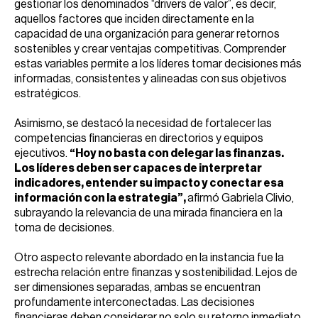
gestionar los denominados “drivers de valor”, es decir,
aquellos factores que inciden directamente en la
capacidad de una organización para generar retornos
sostenibles y crear ventajas competitivas. Comprender
estas variables permite a los líderes tomar decisiones más
informadas, consistentes y alineadas con sus objetivos
estratégicos.
Asimismo, se destacó la necesidad de fortalecer las
competencias financieras en directorios y equipos
ejecutivos.
“Hoy no basta con delegar las finanzas.
Los líderes deben ser capaces de interpretar
indicadores, entender su impacto y conectar esa
información con la estrategia”,
afirmó Gabriela Clivio,
subrayando la relevancia de una mirada financiera en la
toma de decisiones.
Otro aspecto relevante abordado en la instancia fue la
estrecha relación entre finanzas y sostenibilidad. Lejos de
ser dimensiones separadas, ambas se encuentran
profundamente interconectadas. Las decisiones
financieras deben considerar no solo su retorno inmediato,