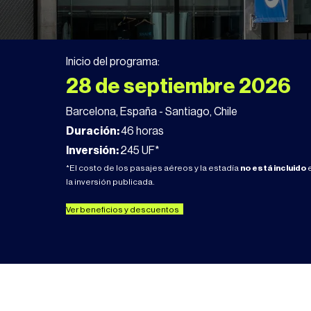
Inicio del programa:
28 de septiembre 2026
Barcelona, España - Santiago, Chile
Duración:
46 horas
Inversión:
245 UF*
*El costo de los pasajes aéreos y la estadía
no está incluido
la inversión publicada.
Ver beneficios y descuentos