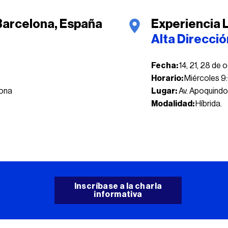
 Barcelona, España
Experiencia L
Alta Direcci
Fecha:
14, 21, 28 de
Horario:
Miércoles 9:
lona
Lugar:
Av. Apoquindo
Modalidad:
Híbrida.
Inscríbase a la charla
informativa