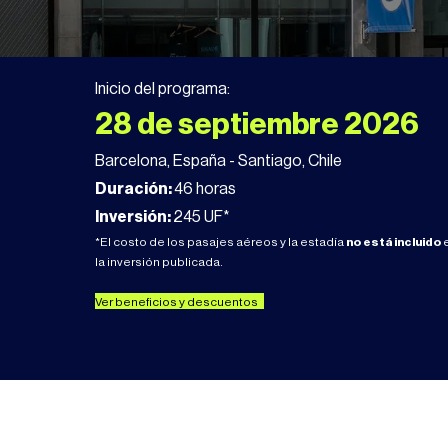
Inicio del programa:
28 de septiembre 2026
Barcelona, España - Santiago, Chile
Duración:
46 horas
Inversión:
245 UF*
*El costo de los pasajes aéreos y la estadía
no está incluido
la inversión publicada.
Ver beneficios y descuentos