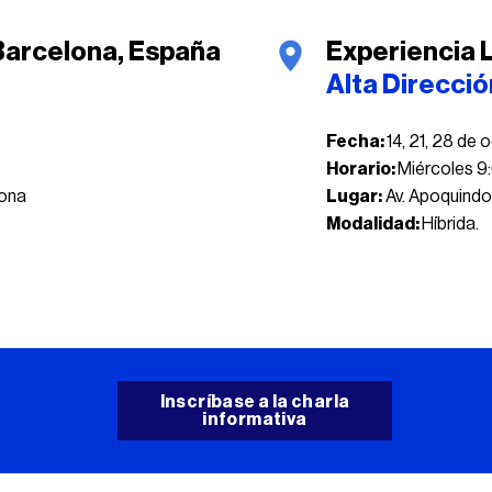
 Barcelona, España
Experiencia L
Alta Direcci
Fecha:
14, 21, 28 de
Horario:
Miércoles 9:
lona
Lugar:
Av. Apoquindo
Modalidad:
Híbrida.
Inscríbase a la charla
informativa